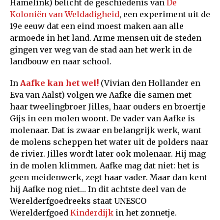
Hamelink) belicht de geschiedenis van
De
Koloniën van Weldadigheid
, een experiment uit de
19e eeuw dat een eind moest maken aan alle
armoede in het land. Arme mensen uit de steden
gingen ver weg van de stad aan het werk in de
landbouw en naar school.
In
Aafke kan het wel!
(Vivian den Hollander en
Eva van Aalst) volgen we Aafke die samen met
haar tweelingbroer Jilles, haar ouders en broertje
Gijs in een molen woont. De vader van Aafke is
molenaar. Dat is zwaar en belangrijk werk, want
de molens scheppen het water uit de polders naar
de rivier. Jilles wordt later ook molenaar. Hij mag
in de molen klimmen. Aafke mag dat niet: het is
geen meidenwerk, zegt haar vader. Maar dan kent
hij Aafke nog niet… In dit achtste deel van de
Werelderfgoedreeks staat UNESCO
Werelderfgoed
Kinderdijk
in het zonnetje.