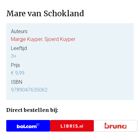
Mare van Schokland
Auteurs
Margje Kuyper
,
Sjoerd Kuyper
Leeftijd
3+
Prijs
€ 9,99
ISBN
9789047635062
Direct bestellen bij: