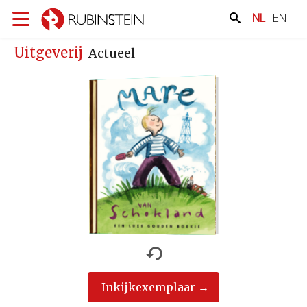
NL
|
EN
Uitgeverij
Actueel
Inkijkexemplaar