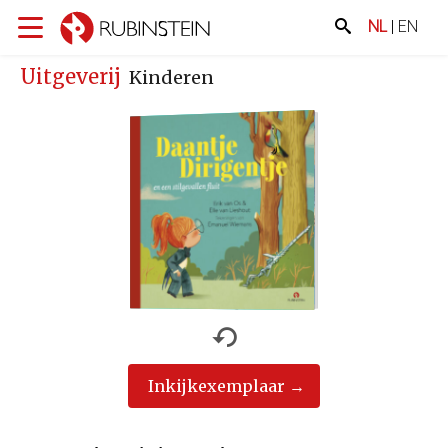
NL
|
EN
Uitgeverij
Kinderen
Inkijkexemplaar