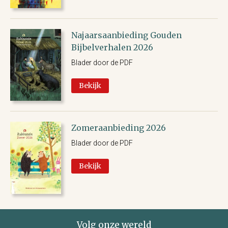
Display
Doeboek
Najaarsaanbieding Gouden
Downloadmateriaal
Bijbelverhalen 2026
Fiep Westendorp
Blader door de PDF
Geluidenboek
Bekijk
Gouden Bijbelverhalen
Gouden Boekje
Kartonboek
Zomeraanbieding 2026
Kookboek
Blader door de PDF
Luisterboek
Bekijk
Prentenboeken
Speelgoed
Werelderfgoed
Zoekboek
Volg onze wereld