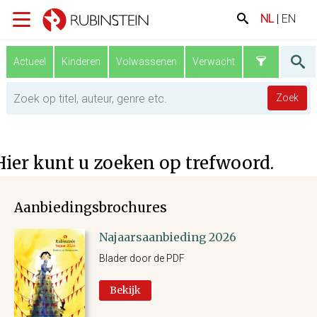
NL
|
EN
Actueel
Kinderen
Volwassenen
Verwacht
Zoek
Filters
Hier kunt u zoeken op trefwoord.
Atlas
Blinkend Boekje
Aanbiedingsbrochures
Boek
Najaarsaanbieding 2026
Boek + CD
Blader door de PDF
Boek + DVD
Catalogus bij tentoonstelling
Bekijk
Disney