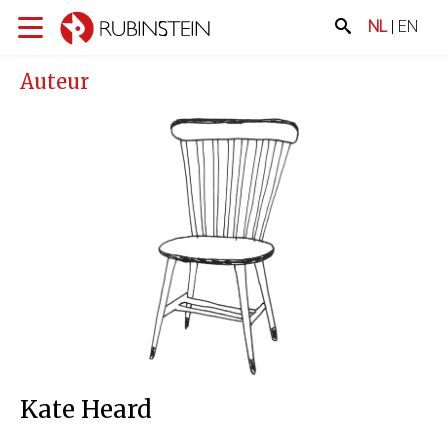
NL
|
EN
Auteur
Kate Heard