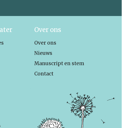
ater
Over ons
es
Over ons
Nieuws
Manuscript en stem
Contact