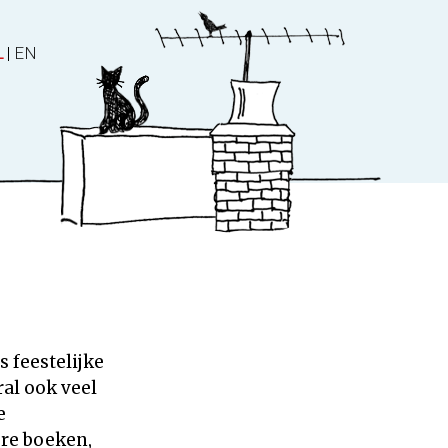
L
|
EN
ater
Over ons
es
Over ons
 feestelijke
Nieuws
al ook veel
Manuscript en stem
e
ere boeken,
Contact