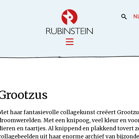
N
Licensing
iek
Film en the
Onze merken
Grootzus
Onze producti
Uw merk
Met haar fantasievolle collagekunst creëert Grootzus
droomwerelden. Met een knipoog, veel kleur en voor
dieren en taartjes. Al knippend en plakkend tovert z
collagebeelden uit haar enorme archief van bijzond