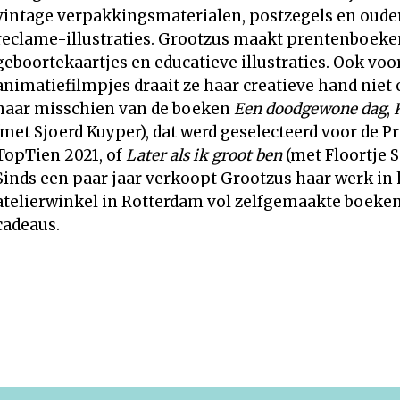
vintage verpakkingsmaterialen, postzegels en oude
reclame-illustraties. Grootzus maakt prentenboeke
geboortekaartjes en educatieve illustraties. Ook voo
animatiefilmpjes draait ze haar creatieve hand niet 
haar misschien van de boeken
Een doodgewone dag
,
(met Sjoerd Kuyper), dat werd geselecteerd voor de 
TopTien 2021, of
Later als ik groot ben
(met Floortje S
Sinds een paar jaar verkoopt Grootzus haar werk in 
atelierwinkel in Rotterdam vol zelfgemaakte boeken
cadeaus.