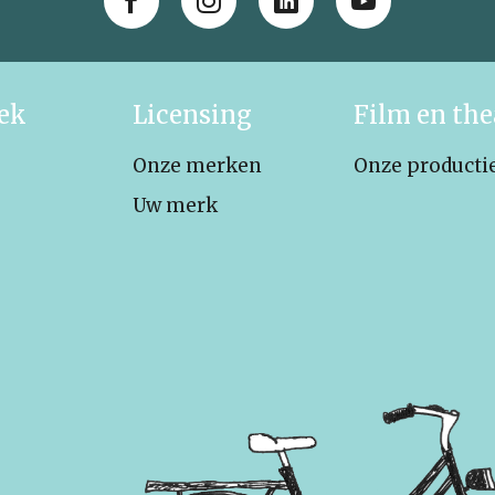
iek
Licensing
Film en the
Onze merken
Onze producti
Uw merk