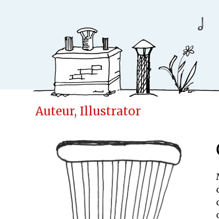
Auteur, Illustrator
Ideeënfabr
Uitgeverij
Cases
Actueel
Samenwerken
Kinderen
Volwassenen
Verwacht