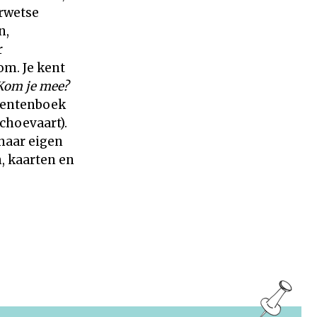
rwetse
n,
r
om. Je kent
Kom je mee?
Prentenboek
choevaart).
haar eigen
, kaarten en