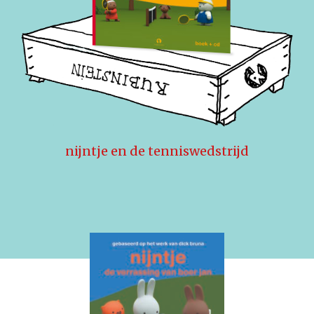
nijntje en de tenniswedstrijd