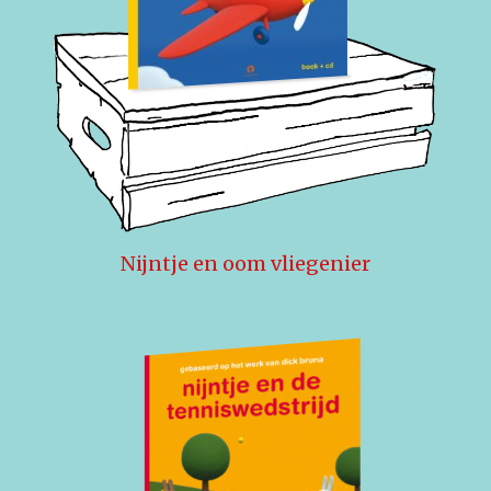
Nijntje en oom vliegenier