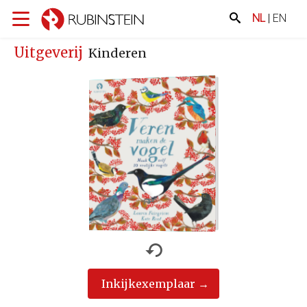
NL
|
EN
Uitgeverij
Kinderen
Inkijkexemplaar