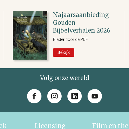
Najaarsaanbieding
Gouden
Bijbelverhalen 2026
Blader door de PDF
Bekijk
Volg onze wereld
iek
Licensing
Film en the