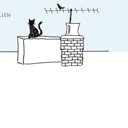
L
|
EN
ater
Over ons
es
Over ons
Nieuws
Manuscript en stem
Contact