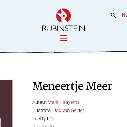
N
Licensing
iek
Film en the
Onze merken
Meneertje Meer
Onze producti
Uw merk
Auteur
Mark Haayema
Illustrator
Job van Gelder
Leeftijd
4+
Prijs
16,99