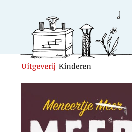
Uitgeverij
Kinderen
Ideeënfabr
Uitgeverij
Cases
Actueel
Samenwerken
Kinderen
Volwassenen
Verwacht