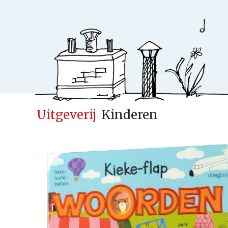
Uitgeverij
Kinderen
Ideeënfabr
Uitgeverij
Cases
Actueel
Samenwerken
Kinderen
Volwassenen
Verwacht