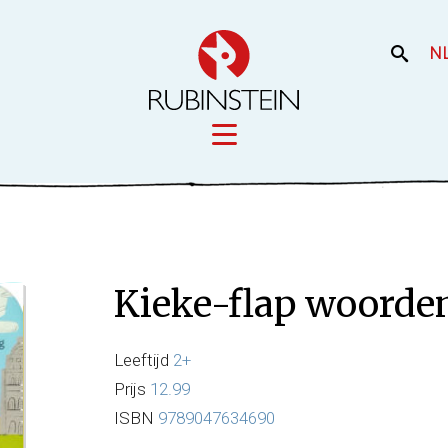
N
Licensing
iek
Film en the
Onze merken
Kieke-flap woorde
Onze producti
Uw merk
Leeftijd
2+
Prijs
12.99
ISBN
9789047634690