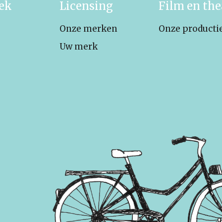
iek
Licensing
Film en the
Onze merken
Onze producti
Uw merk