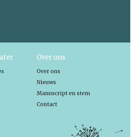
ater
Over ons
es
Over ons
Nieuws
Manuscript en stem
Contact