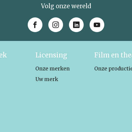
Volg onze wereld
iek
Licensing
Film en the
Onze merken
Onze producti
Uw merk