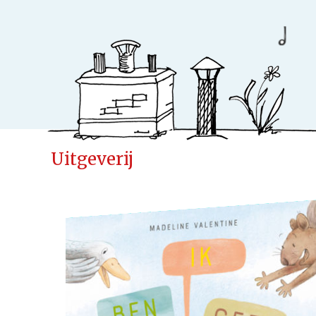
Uitgeverij
Ideeënfabr
Uitgeverij
Cases
Actueel
Samenwerken
Kinderen
Volwassenen
Verwacht