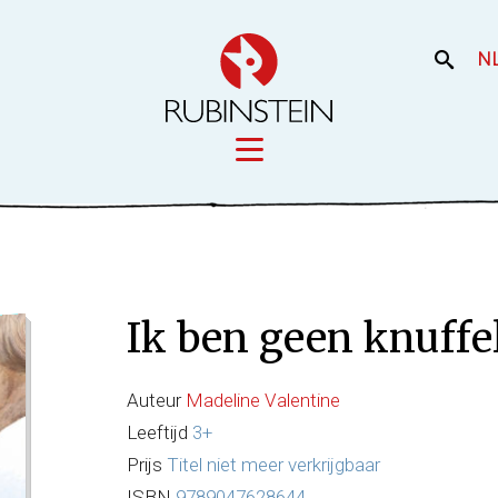
N
Licensing
iek
Film en the
Onze merken
Ik ben geen knuffe
Onze producti
Uw merk
Auteur
Madeline Valentine
Leeftijd
3+
Prijs
Titel niet meer verkrijgbaar
ISBN
9789047628644