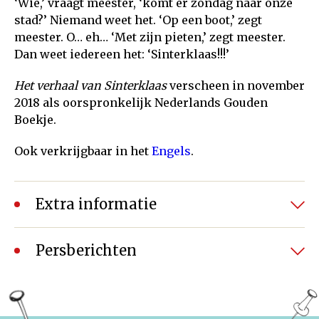
‘Wie,’ vraagt meester, ‘komt er zondag naar onze
stad?’ Niemand weet het. ‘Op een boot,’ zegt
meester. O… eh… ‘Met zijn pieten,’ zegt meester.
Dan weet iedereen het: ‘Sinterklaas!!!’
Het verhaal van Sinterklaas
verscheen in november
2018 als oorspronkelijk Nederlands Gouden
Boekje.
Ook verkrijgbaar in het
Engels
.
Extra informatie
8.000 exemplaren verkocht in 1 maand!
Persberichten
Bestseller onder de Sinterklaasboeken van 2018
Op woensdag 14 november lanceerde
Uitgeverij
Rubinstein
het Gouden Boekje van Het verhaal van
Sinterklaas, geschreven door
Sjoerd Kuyper
en