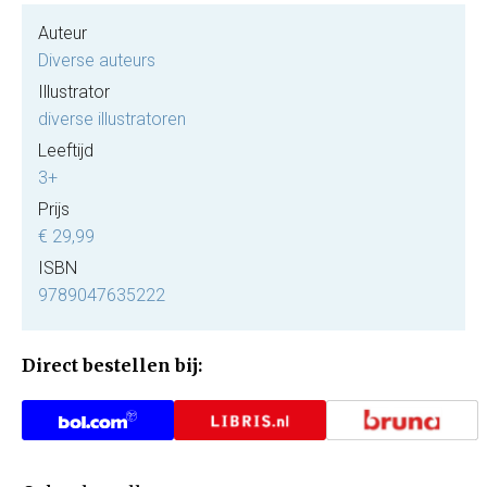
Auteur
Diverse auteurs
Illustrator
diverse illustratoren
Leeftijd
3+
Prijs
€ 29,99
ISBN
9789047635222
Direct bestellen bij: