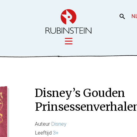
N
Licensing
iek
Film en the
Onze merken
Disney’s Gouden
Onze producti
Uw merk
Prinsessenverhale
Auteur
Disney
Leeftijd
3+