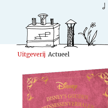
Uitgeverij
Actueel
Ideeënfabr
Uitgeverij
Cases
Actueel
Samenwerken
Kinderen
Volwassenen
Verwacht