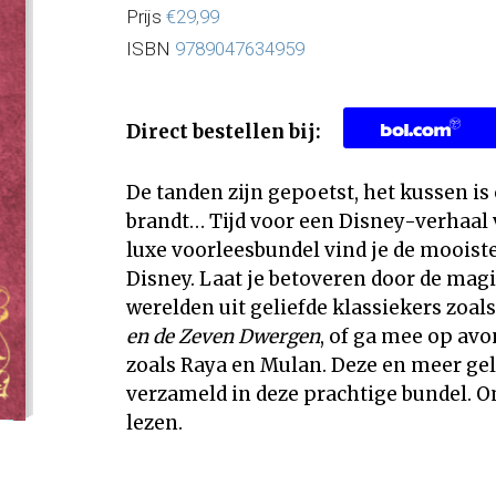
Prijs
€29,99
ISBN
9789047634959
Direct bestellen bij:
De tanden zijn gepoetst, het kussen i
brandt… Tijd voor een Disney-verhaal 
luxe voorleesbundel vind je de moois
Disney. Laat je betoveren door de mag
werelden uit geliefde klassiekers zoal
en de Zeven Dwergen
, of ga mee op av
zoals Raya en Mulan. Deze en meer gel
verzameld in deze prachtige bundel. O
lezen.