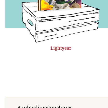
Lightyear
Aanbiedingsbrochures