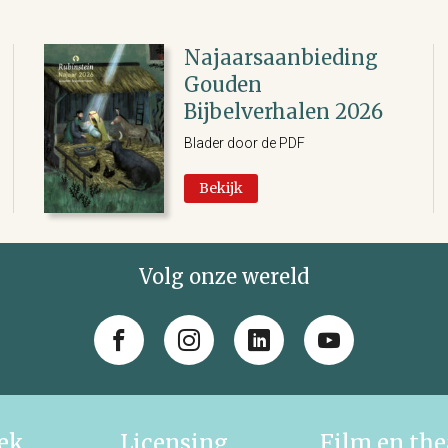
Najaarsaanbieding
Gouden
Bijbelverhalen 2026
Blader door de PDF
Bekijk
Volg onze wereld
iek
Licensing
Film en the