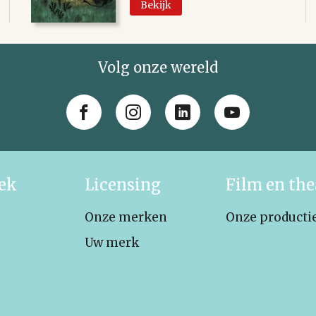
Bekijk
Volg onze wereld
iek
Licensing
Film en the
Onze merken
Onze producti
Uw merk