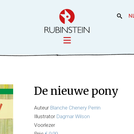
N
Licensing
iek
Film en the
Onze merken
De nieuwe pony
Onze producti
Uw merk
Auteur
Blanche Chenery Perrin
Illustrator
Dagmar Wilson
Voorlezer
Prijs
€ 9,99