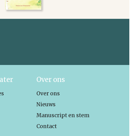
ater
Over ons
es
Over ons
Nieuws
Manuscript en stem
Contact