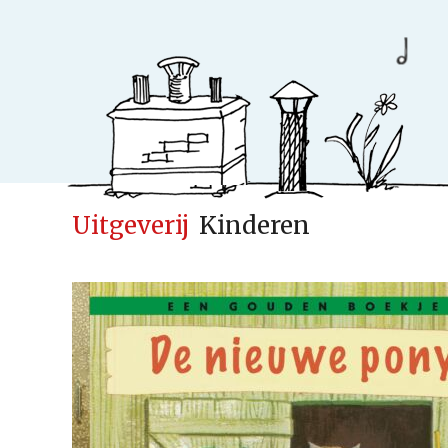
Uitgeverij
Kinderen
Ideeënfabr
Uitgeverij
Cases
Actueel
Samenwerken
Kinderen
Volwassenen
Verwacht