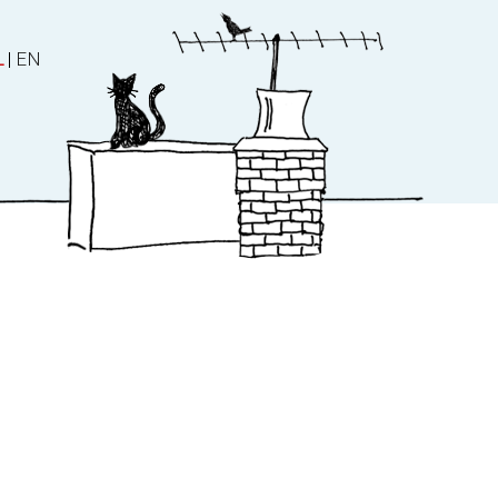
L
|
EN
ater
Over ons
es
Over ons
Nieuws
Manuscript en stem
Contact