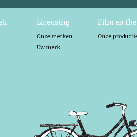
iek
Licensing
Film en the
Onze merken
Onze producti
Uw merk