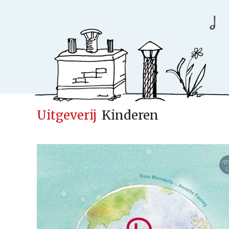
Uitgeverij
Kinderen
Ideeënfabr
Uitgeverij
Cases
Actueel
Samenwerken
Kinderen
Volwassenen
Verwacht