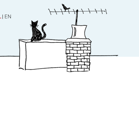
L
|
EN
ater
Over ons
es
Over ons
Nieuws
Manuscript en stem
Contact