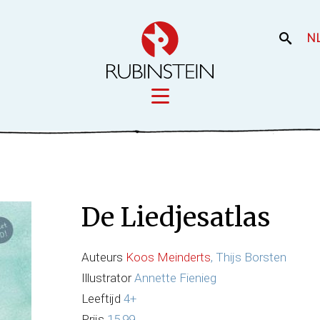
N
Licensing
iek
Film en the
Onze merken
De Liedjesatlas
Onze producti
Uw merk
Auteurs
Koos Meinderts
, Thijs Borsten
Illustrator
Annette Fienieg
Leeftijd
4+
Prijs
15,99