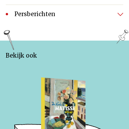
Persberichten
Gauguin op Martinique: ‘Het is hier het
paradijs’
Voorpublicatie ‘De Grote Gauguin Atlas’
–
NRC, 17
oktober 2018
Bekijk ook
In 1887 vertrokken de vrienden Paul Gauguin en
Charles Laval naar Martinique op zoek naar
inspiratie. Die reis wordt beschreven in De Grote
Gauguin Atlas, die vrijdag uitkomt, bij de Gauguin-
expositie in het Van Gogh Museum. Een
voorpublicatie.
Lees meer….