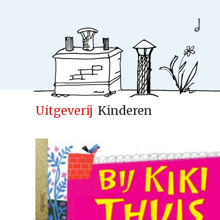
Uitgeverij
Kinderen
Ideeënfabr
Uitgeverij
Cases
Actueel
Samenwerken
Kinderen
Volwassenen
Verwacht