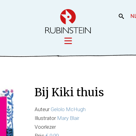
N
Licensing
iek
Film en the
Onze merken
Bij Kiki thuis
Onze producti
Uw merk
Auteur
Gelolo McHugh
Illustrator
Mary Blair
Voorlezer
Prijs
€ 9,99