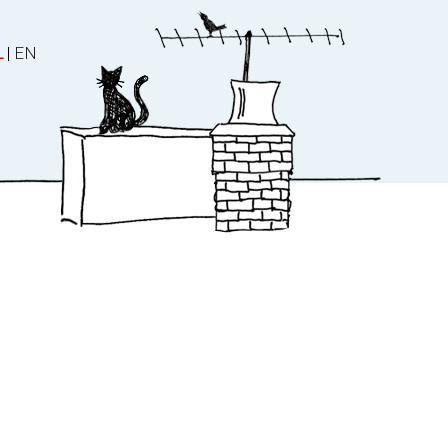
L
|
EN
ater
Over ons
es
Over ons
Nieuws
Manuscript en stem
Contact