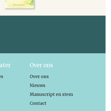
ater
Over ons
es
Over ons
Nieuws
Manuscript en stem
Contact