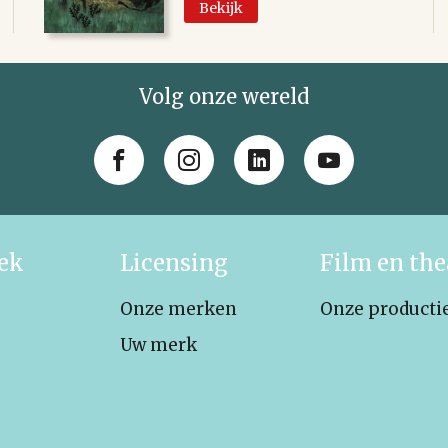
Bekijk
Volg onze wereld
iek
Licensing
Film en the
Onze merken
Onze producti
Uw merk