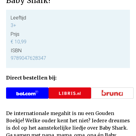
Baby Shark!
Leeftijd
3+
Prijs
€ 10,99
ISBN
9789047628347
Direct bestellen bij:
De internationale megahit is nu een Gouden
Boekje! Welke ouder kent het niet? Iedere dreumes
is dol op het aanstekelijke liedje over Baby Shark.
Ga samen met papa, mama, oma, opa én Baby