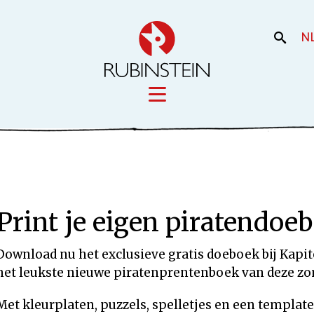
N
Licensing
iek
Film en the
Onze merken
Print je eigen piratendoe
Onze producti
Uw merk
Download nu het exclusieve gratis doeboek bij Kapit
het leukste nieuwe piratenprentenboek van deze zo
Met kleurplaten, puzzels, spelletjes en een templat