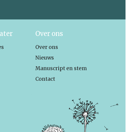
ater
Over ons
es
Over ons
Nieuws
Manuscript en stem
Contact