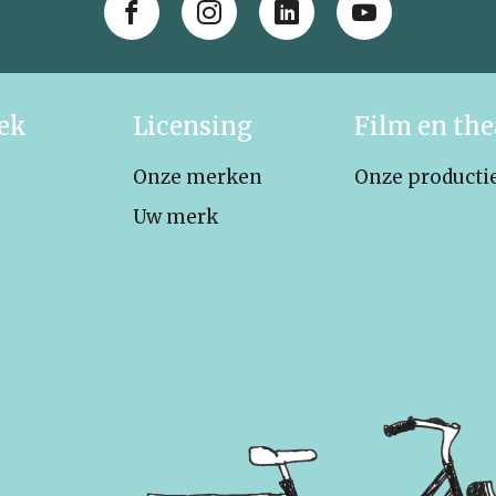
iek
Licensing
Film en the
Onze merken
Onze producti
Uw merk