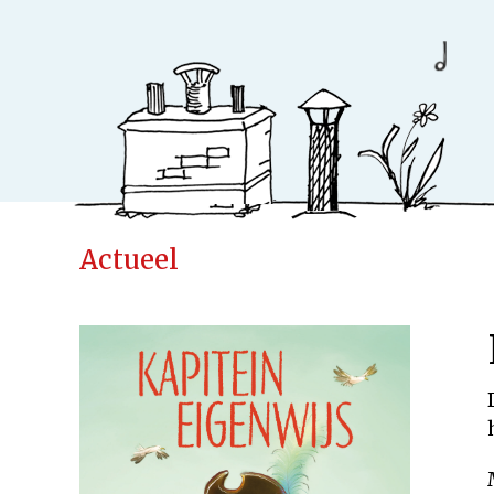
Actueel
Ideeënfabr
Uitgeverij
Cases
Actueel
Samenwerken
Kinderen
Volwassenen
Verwacht