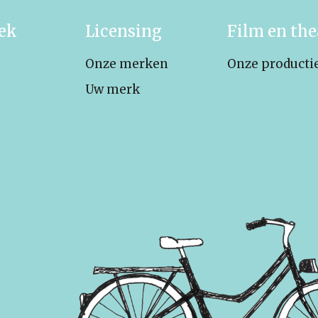
iek
Licensing
Film en the
Onze merken
Onze producti
Uw merk