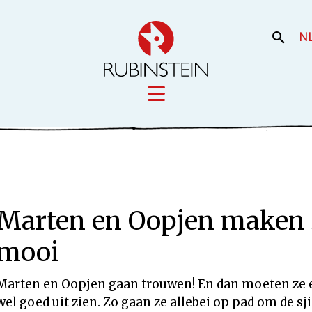
N
Licensing
iek
Film en the
Onze merken
Marten en Oopjen maken 
Onze producti
Uw merk
mooi
Marten en Oopjen gaan trouwen! En dan moeten ze e
wel goed uit zien. Zo gaan ze allebei op pad om de sj