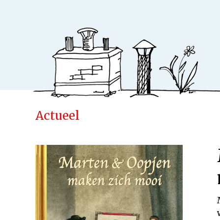
Actueel
Ideeënfabr
Uitgeverij
Cases
Actueel
Samenwerken
Kinderen
Volwassenen
Verwacht