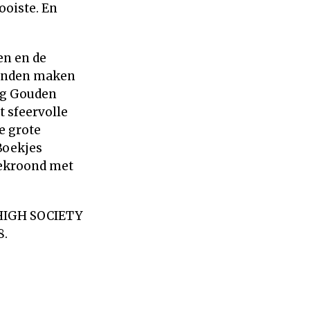
ooiste. En
en en de
Linden maken
ig Gouden
 sfeervolle
e grote
Boekjes
ekroond met
 HIGH SOCIETY
8.