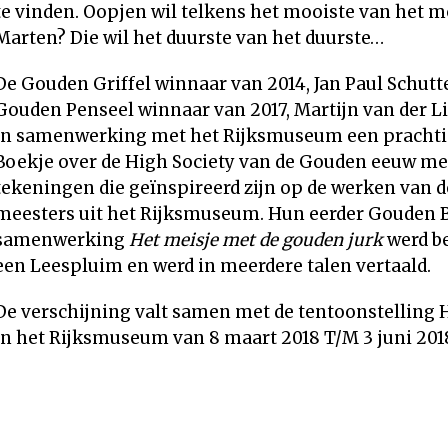
te vinden. Oopjen wil telkens het mooiste van het m
Marten? Die wil het duurste van het duurste…
De Gouden Griffel winnaar van 2014, Jan Paul Schutt
Gouden Penseel winnaar van 2017, Martijn van der 
in samenwerking met het Rijksmuseum een pracht
Boekje over de High Society van de Gouden eeuw met
tekeningen die geïnspireerd zijn op de werken van d
meesters uit het Rijksmuseum. Hun eerder Gouden 
samenwerking
Het meisje met de gouden jurk
werd b
een Leespluim en werd in meerdere talen vertaald.
De verschijning valt samen met de tentoonstelling
in het Rijksmuseum van 8 maart 2018 T/M 3 juni 201