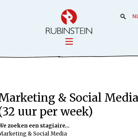
N
Licensing
iek
Film en the
Onze merken
Marketing & Social Media
Onze producti
Uw merk
(32 uur per week)
We zoeken een stagiaire…
Marketing & Social Media