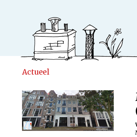
Actueel
Ideeënfabr
Uitgeverij
Cases
Actueel
Samenwerken
Kinderen
Volwassenen
Verwacht