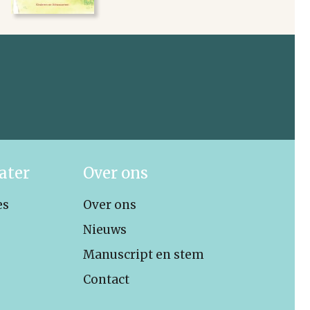
ater
Over ons
es
Over ons
Nieuws
Manuscript en stem
Contact