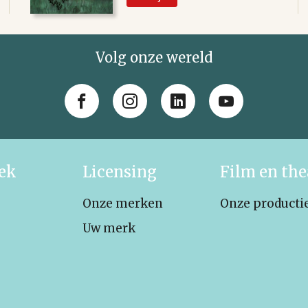
Volg onze wereld
iek
Licensing
Film en the
Onze merken
Onze producti
Uw merk