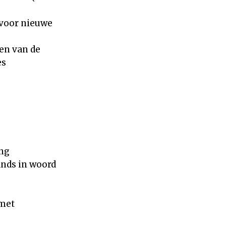
voor nieuwe
en van de
es
ing
ands in woord
 met