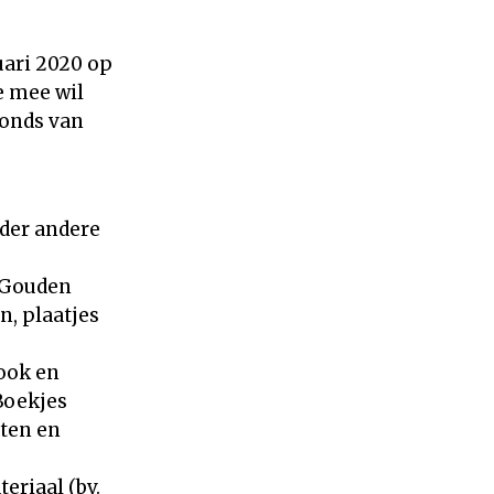
uari 2020 op
e mee wil
fonds van
nder andere
e Gouden
, plaatjes
ook en
Boekjes
hten en
eriaal (bv.