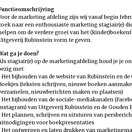
Functieomschrijving
Voor de marketing afdeling zijn wij vanaf begin febr
zoek naar een enthousiaste marketing stagiair(e) di
helpen om de verdere groei van het (kinder)boeken
Uitgeverij Rubinstein vorm te geven.
Wat ga je doen?
Als stagiair(e) op de marketingafdeling houd je je o
bezig met:
• Het bijhouden van de website van Rubinstein en d
Boekjes (teksten schrijven, nieuwe boeken aanmaken
verzamelen, nieuwberichten maken en plaatsen)
• Het bijhouden van de sociale-mediakanalen (Faceb
Instagram) van Uitgeverij Rubinstein en de Gouden 
• Het plannen, schrijven en uitsturen van persberic
uitnodigingen voor boekpresentaties
• Het ontwerpen en laten drukken van marketingmat