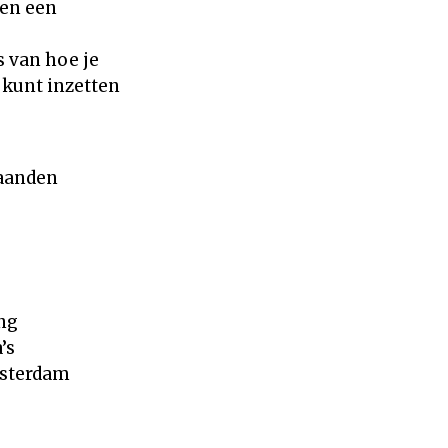
 en een
s van hoe je
kunt inzetten
maanden
ng
’s
msterdam