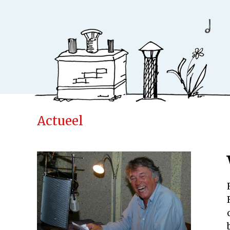
Actueel
Ideeënfabr
Uitgeverij
Cases
Actueel
Samenwerken
Kinderen
Volwassenen
Verwacht