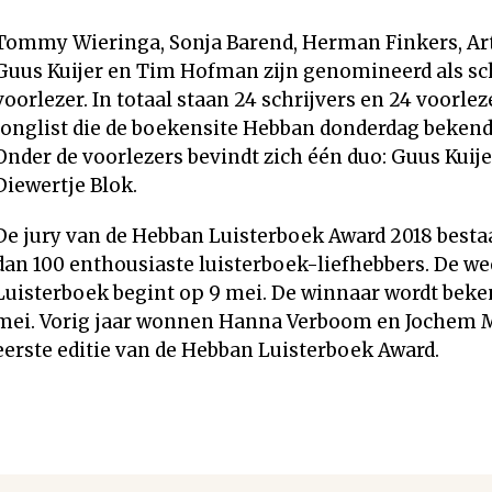
Tommy Wieringa, Sonja Barend, Herman Finkers, Art
Guus Kuijer en Tim Hofman zijn genomineerd als sch
voorlezer. In totaal staan 24 schrijvers en 24 voorlez
longlist die de boekensite Hebban donderdag beken
Onder de voorlezers bevindt zich één duo: Guus Kuije
Diewertje Blok.
De jury van de Hebban Luisterboek Award 2018 besta
dan 100 enthousiaste luisterboek-liefhebbers. De we
Luisterboek begint op 9 mei. De winnaar wordt beke
mei. Vorig jaar wonnen Hanna Verboom en Jochem M
eerste editie van de Hebban Luisterboek Award.