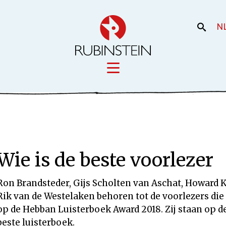
N
Licensing
iek
Film en the
Onze merken
Wie is de beste voorlezer
Onze producti
Uw merk
Ron Brandsteder, Gijs Scholten van Aschat, Howard
Rik van de Westelaken behoren tot de voorlezers di
op de Hebban Luisterboek Award 2018. Zij staan op de
beste luisterboek.