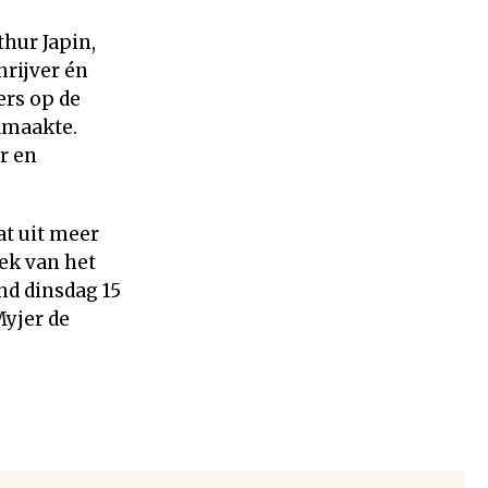
hur Japin,
rijver én
ers op de
dmaakte.
r en
at uit meer
ek van het
nd dinsdag 15
yjer de