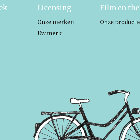
iek
Licensing
Film en the
Onze merken
Onze producti
Uw merk