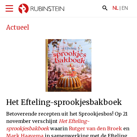
NL
|
EN
Actueel
Het Efteling-sprookjesbakboek
Betoverende recepten uit het Sprookjesbos! Op 21
november verschijnt
Het Efteling-
sprookjesbakboek
waarin
Rutger van den Broek
en
Mark Haayema
in samenwerking met de Efteling