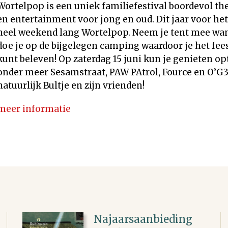
Wortelpop is een uniek familiefestival boordevol th
en entertainment voor jong en oud. Dit jaar voor het
heel weekend lang Wortelpop. Neem je tent mee w
doe je op de bijgelegen camping waardoor je het fee
kunt beleven! Op zaterdag 15 juni kun je genieten o
onder meer Sesamstraat, PAW PAtrol, Fource en O’G
natuurlijk Bultje en zijn vrienden!
meer informatie
Najaarsaanbieding