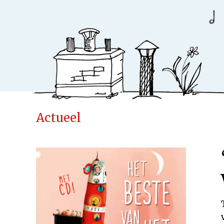
Actueel
Ideeënfabr
Uitgeverij
Cases
Actueel
Samenwerken
Kinderen
Volwassenen
Verwacht