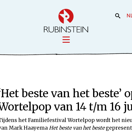
N
Licensing
iek
Film en the
Onze merken
‘Het beste van het beste’ 
Onze producti
Uw merk
Wortelpop van 14 t/m 16 ju
Tijdens het Familiefestival Wortelpop wordt het ni
van Mark Haayema
Het beste van het beste
gepresent