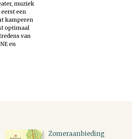
eater, muziek
 eerst een
ant kamperen
st optimaal
ptredens van
3NE en
Zomeraanbieding