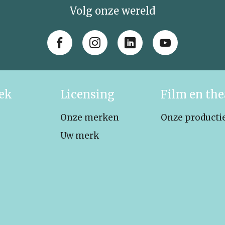
Volg onze wereld
iek
Licensing
Film en the
Onze merken
Onze producti
Uw merk