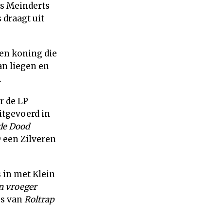
os Meinderts
 draagt uit
een koning die
an liegen en
.
r de LP
itgevoerd in
 de Dood
 een Zilveren
 in met Klein
en vroeger
es van
Roltrap