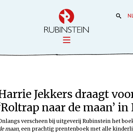
N
Licensing
iek
Film en the
Onze merken
Harrie Jekkers draagt voor
Onze producti
Uw merk
‘Roltrap naar de maan’ i
Onlangs verscheen bij uitgeverij Rubinstein het bo
de maan
, een prachtig prentenboek met alle kinderl