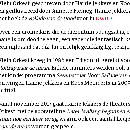
Klein Orkest, geschreven door Harrie Jekkers en Ko
en geïllustreerd door Annette Fienieg. Harrie Jekkers
het boek de
Ballade van de Dood
voor in
DWDD.
Over een dromedaris die de dierentuin spuugzat is, 
bang is om dood te gaan, een vader die fantastisch k
een nijlpaard dat dik, lui en lelijk gelukkig ligt te zijn
Klein Orkest kreeg in 1986 een Edison uitgereikt voo
Roltrap naar de maan
. Enkele nummers werden ook u
het kinderprogramma
Sesamstraat
. Voor
Ballade van
ontvingen Harrie Jekkers en Koos Meinderts in 2009
Griffel.
Vanaf november 2017 gaat Harrie Jekkers de theaters
Orkest met de voorstelling
Later is allang begonnen 
komt nog een keer terug
, waarin ook een aantal liedj
naar de maan
worden gespeeld.