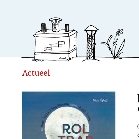
Actueel
Ideeënfabr
Uitgeverij
Cases
Actueel
Samenwerken
Kinderen
Volwassenen
Verwacht