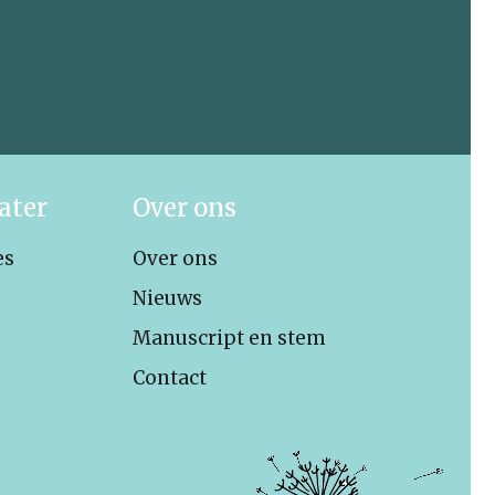
ater
Over ons
es
Over ons
Nieuws
Manuscript en stem
Contact